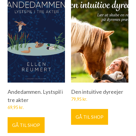
Andedammen. Lystspil i
Den intuitive dyreejer
tre akter
79,95
kr.
69,95
kr.
GÅ TIL SHOP
GÅ TIL SHOP