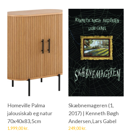
Homeville Palma
Skæbnemageren (1,
jalousiskab eg natur
2017) | Kenneth Bøgh
70x40x83,5cm
Andersen,Lars Gabel
1.999,00
kr.
249,00
kr.