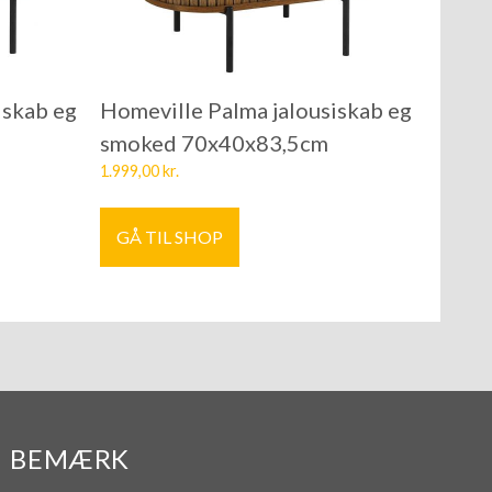
iskab eg
Homeville Palma jalousiskab eg
smoked 70x40x83,5cm
1.999,00
kr.
GÅ TIL SHOP
BEMÆRK