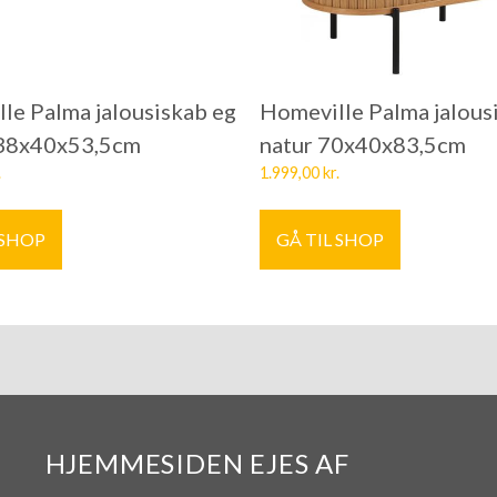
le Palma jalousiskab eg
Homeville Palma jalous
138x40x53,5cm
natur 70x40x83,5cm
.
1.999,00
kr.
 SHOP
GÅ TIL SHOP
HJEMMESIDEN EJES AF