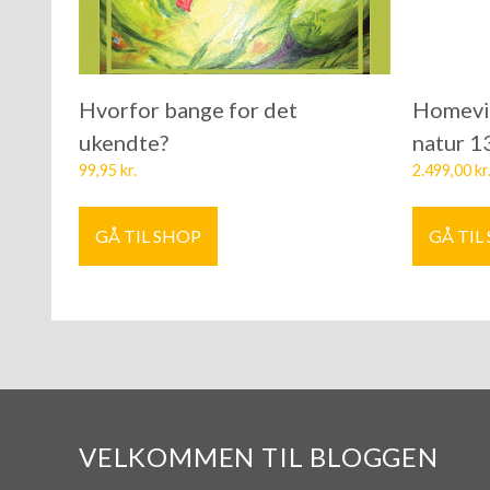
Hvorfor bange for det
Homevil
ukendte?
natur 
99,95
kr.
2.499,00
kr
GÅ TIL SHOP
GÅ TIL
VELKOMMEN TIL BLOGGEN