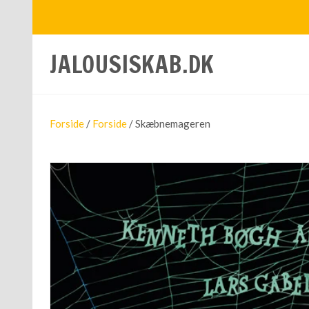
JALOUSISKAB.DK
Forside
/
Forside
/ Skæbnemageren