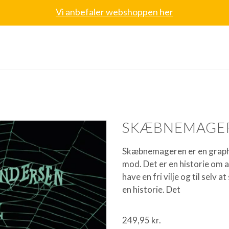
Vi anbefaler webshoppen her
SKÆBNEMAGE
Skæbnemageren er en graphic
mod. Det er en historie om at
have en fri vilje og til selv
en historie. Det
249,95
kr.